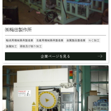
㈱梅田製作所
輸送用機械器具製造業
生産用機械器具製造業
金属製品製造業
ＮＣ加工
旋盤加工
研削及び削り加工
企業ページを見る