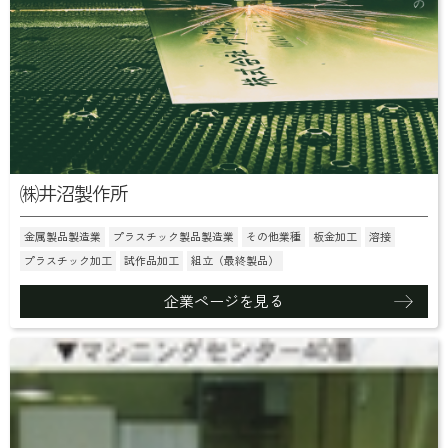
㈱井沼製作所
金属製品製造業
プラスチック製品製造業
その他業種
板金加工
溶接
プラスチック加工
試作品加工
組立（最終製品）
企業ページを見る