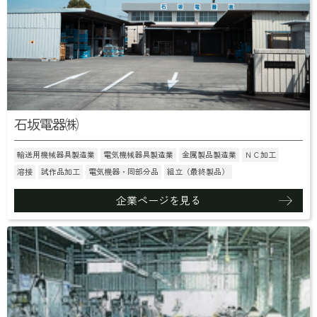
石坂電器㈱
輸送用機械器具製造業
電気機械器具製造業
金属製品製造業
ＮＣ加工
溶接
試作品加工
電気機器・同部分品
組立（最終製品）
企業ページを見る