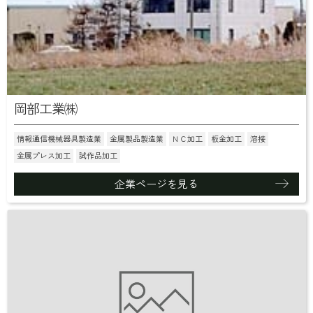
岡部工業㈱
情報通信機械器具製造業
金属製品製造業
ＮＣ加工
板金加工
溶接
金属プレス加工
試作品加工
企業ページを見る