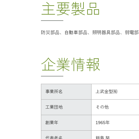
主要製品
防災部品、自動車部品、照明器具部品、弱電部
企業情報
事業所名
上武金型㈲
工業団地
その他
創業年
1965年
代表者名
飯島 努