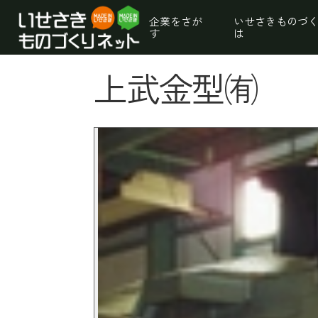
企業をさが
いせさきものづ
す
は
上武金型㈲