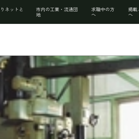
くりネットと
市内の工業・流通団
求職中の方
掲載
地
へ
へ