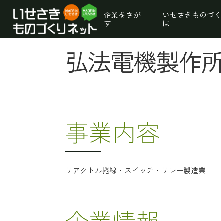
企業をさが
いせさきものづ
す
は
弘法電機製作
事業内容
リアクトル捲線・スイッチ・リレー製造業
企業情報