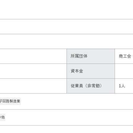
所属団体
商工会
資本金
従業員（非常勤）
1人
子回路製造業
の他