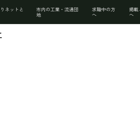
くりネットと
市内の工業・流通団
求職中の方
掲載
地
へ
へ
所