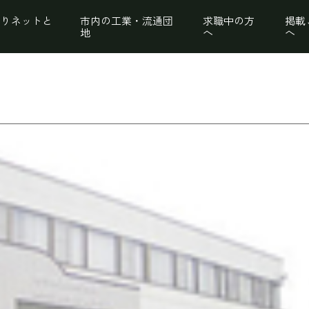
くりネットと
市内の工業・流通団
求職中の方
掲載
地
へ
へ