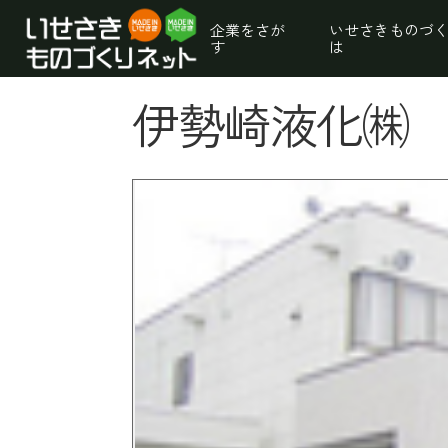
企業をさが
いせさきものづ
す
は
伊勢崎液化㈱