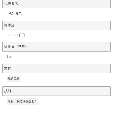
代表者名
下嶋 昭夫
資本金
30,000千円
従業員（常勤）
7人
業種
繊維工業
技術
織物（製造準備含む）